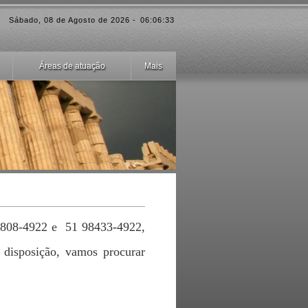
Sábado
,
08 de Agosto de 2026
-
06:06:34
Áreas de atuação
Mais
808-4922 e 51 98433-4922,
disposição, vamos procurar