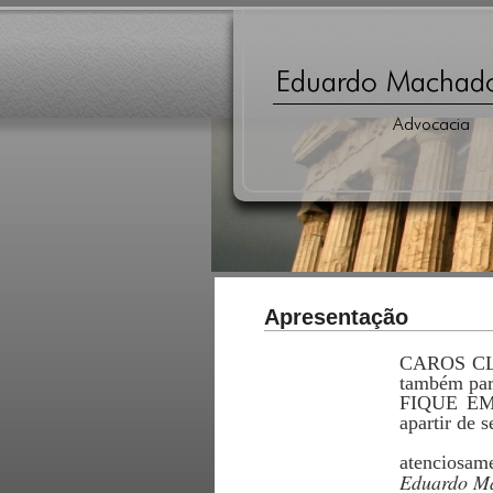
Apresentação
CAROS CLIE
também par
FIQUE EM C
apartir de 
atenciosam
Eduardo M