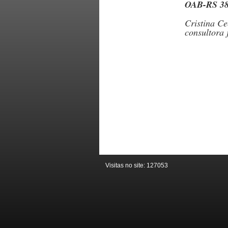
OAB-RS 3
Cristina C
consultora 
Visitas no site:
127053