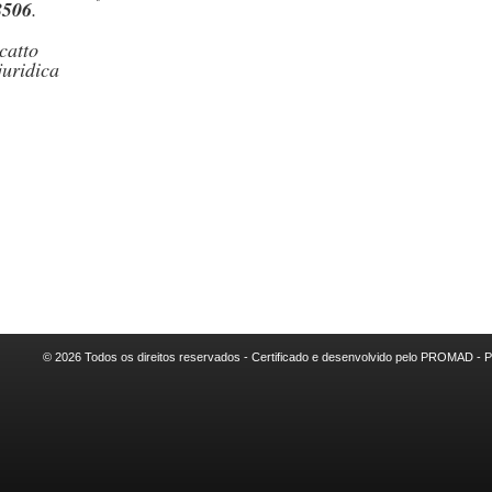
8506
.
ecatto
juridica
© 2026 Todos os direitos reservados - Certificado e desenvolvido pelo PROMAD -